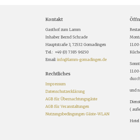
Kontakt
Öffn
Gasthof zum Lamm
Resta
Inhaber Bernd Schrade
Monta
Hauptstraße 3, 72532 Gomadingen
11.00
Tel.: +49 (0) 7385 96150
Küche
Email:
info@lamm-gomadingen.de
Sonnt
11.00
Rechtliches
durch
Impressum
und n
Datenschutzerklärung
AGB für Übernachtungsgäste
Diens
AGB für Veranstaltungen
( auße
Nutzungsbedingungen Gäste-WLAN
Hotel 